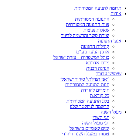
תרומה לתנועה המסורתית
אודות
התנועה המסורתית
צוות התנועה המסורתית
שאלות נפוצות
יצירת קשר והרשמה לדיוור
אגפי התנועה
קהילות התנועה
ארגון הנוער נוע"ם
כותל המשפחות – עזרת ישראל
מרכז אדרבא
הנהגה רבנית
שימושי עבורך
'ואני תפילתי' סידור ישראלי
חנות התנועה המסורתית
חומרים להורדה
כל קורא.ת
בלוג התנועה המסורתית
הרשמה לניוזלטר שלנו
מעגל השנה
חגי תשרי
חגי מעגל השנה
ימים לאומיים בישראל
צומות במעגל השנה היהודי