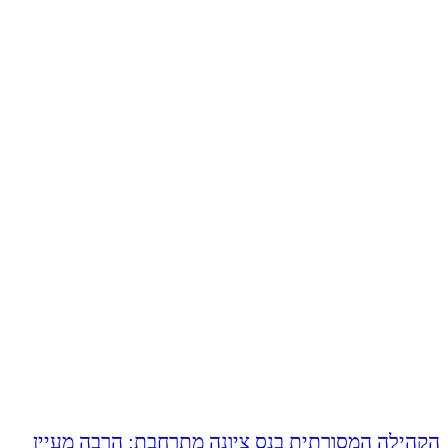
הקהילה המסורתית בנס ציונה מתרחבת: הרבה מעיין