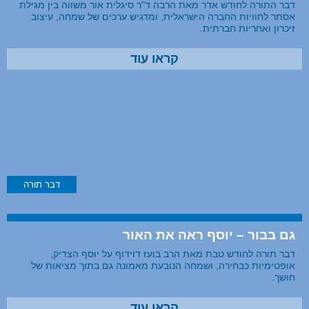
דבר התורה לחודש אדר מאת הרבה ד"ר סיגלית אור משווה בין מגילת
אסתר לחוויות החברה הישראלית, ומדגיש ערכים של שמחה, עיצוב
זיכרון ואחריות חברתית.
קראו עוד
דבר תורה
גם בבור – יוסף ראה את האור
דבר תורה לחודש טבת מאת הרב בועז דוידוף על יוסף הצדיק,
אופטימיות כבחירה, ושמחה הנובעת מאמונה גם בתוך מציאות של
חושך.
קראו עוד