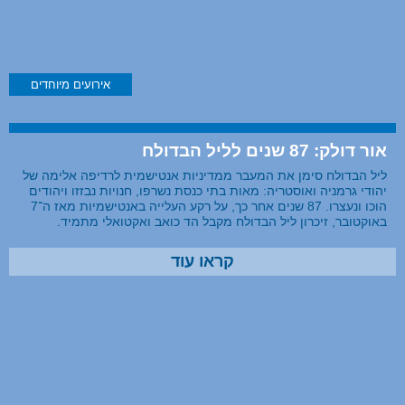
אירועים מיוחדים
אור דולק: 87 שנים לליל הבדולח
ליל הבדולח סימן את המעבר ממדיניות אנטישמית לרדיפה אלימה של
יהודי גרמניה ואוסטריה: מאות בתי כנסת נשרפו, חנויות נבזזו ויהודים
הוכו ונעצרו. 87 שנים אחר כך, על רקע העלייה באנטישמיות מאז ה־7
באוקטובר, זיכרון ליל הבדולח מקבל הד כואב ואקטואלי מתמיד.
קראו עוד