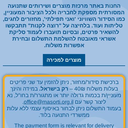
החנות באתר מרכזת מוצרים ושירותים שתנועה
המסורתית מספקת לחבריה ולכל הציבור המעוניין,
כמו הסידור השוויוני 'ואני תפילתי', מחזורים לחגים,
טליתות ועוד. בלחיצה על "רוצה לקנות" תתבקשו
להשאיר פרטים, ובסיום תועברו לעמוד סליקת
אשראי מאובטח להשלמת התשלום ובחירת
אפשרות משלוח.
מוצרים למכירה
ברכישת סידור/מחזור, ניתן להזמין עד שני פריטים
בעלות משלוח 40₪ –
רק בישראל.
במידה והינך
מעוניין/ת בכמות גדולה יותר או מתגורר/ת בחו"ל, נא
ליצור קשר עם
office@masorti.org.il
.
בעמוד התשלום ניתן לבחור באיסוף עצמי ללא עלות
ממשרדי התנועה בלוד.
The payment form is relevant for delivery