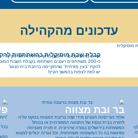
עדכונים מהקהילה
קבלת שבת מוסיקלית בהשתתפות להקת 
אירוע מרגש וקסום - ראשון מתוך סדרת אירועי הקיץ!!
כ-200 משתתפים רעננים השתתפו בקבלת השבת המו
להקת ׳בעין מזרחית׳ שהתקיימה ברחבת בית הנוער
יש למה לצפות בהמשך הקיץ!
בר ובת מצווה
פע
אלפי נערים/ות חוגגים מידי שנה בר/בת המצווה בטקס עליה
"רוח
לתורה בבית כנסת של התנועה המסורתית או בכותל
בכל 
נו
המשפחות בירושלים בצורה שיוויונית. זו חוויה מעצימה
ה.
ומרגשת בה כל המשפחה משתתפת, וכל נער/ה יכולים למצוא
הפעי
את החיבור האישי שלהם לעולם היהודי