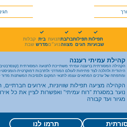
רך
חגים
קהילת עמיתי רעננה
תפילות
תפילות
בר/בת
תנועת
בית
קבלות
שבועיות
חגים
מצווה
נוע״ם
מדרש
שבת
קהילת עמיתי רעננה
הקהילה המסורתית ברעננה עמיתי משתייכת לתנועה המסורתית (קונסרבטיבי
היהודית ולהלכה לצד פתיחות לעולם המודרני ולתרבות דמוקרטית-הומניסטי
ומתפתח של ערכים המתאים עצמו לתנאי המקום ולנסיבות המשתנות מדור ל
הקהילה מציעה תפילות שוויוניות, אירועים חברתיים, תרב
נוער במסגרת "רוח עמיתי" ואפשרות לציין את כל אירוע
מגיור ועד קבורה
ורתית
תרמו לנו