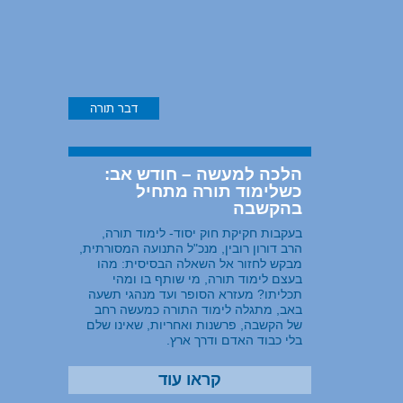
דבר תורה
הלכה למעשה – חודש אב:
כשלימוד תורה מתחיל
בהקשבה
בעקבות חקיקת חוק יסוד- לימוד תורה,
הרב דורון רובין, מנכ"ל התנועה המסורתית,
מבקש לחזור אל השאלה הבסיסית: מהו
בעצם לימוד תורה, מי שותף בו ומהי
תכליתו? מעזרא הסופר ועד מנהגי תשעה
באב, מתגלה לימוד התורה כמעשה רחב
של הקשבה, פרשנות ואחריות, שאינו שלם
בלי כבוד האדם ודרך ארץ.
קראו עוד