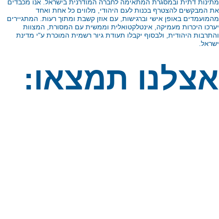
ינות דתית ובמסגרת המתאימה לחברה המודרנית בישראל. אנו מכבדים
 המבקשים להצטרף בכנות לעם היהודי, מלווים כל אחת ואחד
מועמדים באופן אישי וברגישות, עם אוזן קשבת ומתוך רעות. המתגיירים
רכו היכרות מעמיקה, אינטלקטואלית וממשית עם המסורת, המצוות
תרבות היהודית, ולבסוף יקבלו תעודת גיור רשמית המוכרת ע"י מדינת
ראל.
צלנו תמצאו:
תהליך גיור
משמעותי, פרטני
ומותאם אישית