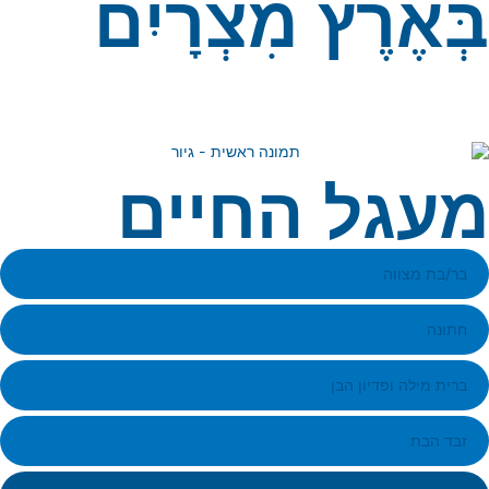
ְּאֶרֶץ מִצְרָיִם
עגל החיים
בר/בת מצווה
חתונה
ברית מילה ופדיון הבן
זבד הבת