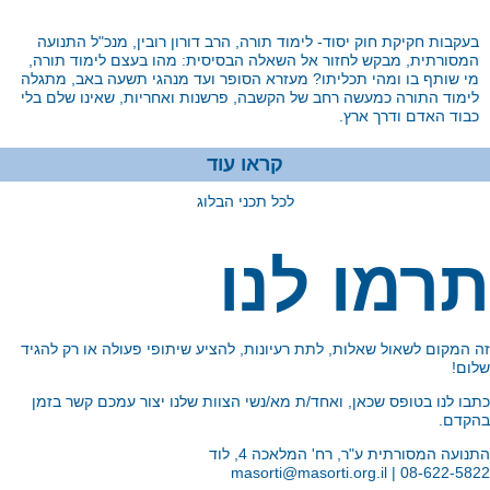
בהקשבה
בעקבות חקיקת חוק יסוד- לימוד תורה, הרב דורון רובין, מנכ"ל התנועה
המסורתית, מבקש לחזור אל השאלה הבסיסית: מהו בעצם לימוד תורה,
מי שותף בו ומהי תכליתו? מעזרא הסופר ועד מנהגי תשעה באב, מתגלה
לימוד התורה כמעשה רחב של הקשבה, פרשנות ואחריות, שאינו שלם בלי
כבוד האדם ודרך ארץ.
קראו עוד
לכל תכני הבלוג
רמו לנו
 המקום לשאול שאלות, לתת רעיונות, להציע שיתופי פעולה או רק להגיד
ום!
בו לנו בטופס שכאן, ואחד/ת מא/נשי הצוות שלנו יצור עמכם קשר בזמן
קדם.
נועה המסורתית ע"ר, רח' המלאכה 4, לוד
08-622-5822 | masorti@masorti.o