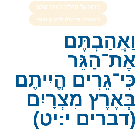
קראו על תהליך הגיור שלנו
השאירו פרטים לייעוץ אישי
ַאֲהַבְתֶּם
ֶת־הַגֵּר
ִּי־גֵרִים הֱיִיתֶם
ְּאֶרֶץ מִצְרָיִם
דברים י:יט)