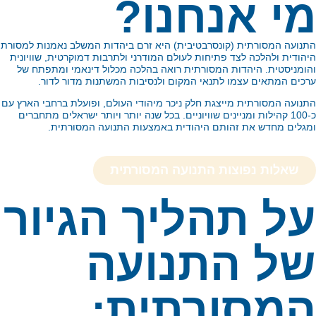
י אנחנו?
נועה המסורתית (קונסרבטיבית) היא זרם ביהדות המשלב נאמנות למסורת
הודית ולהלכה לצד פתיחות לעולם המודרני ולתרבות דמוקרטית, שוויונית
ומניסטית. היהדות המסורתית רואה בהלכה מכלול דינאמי ומתפתח של
כים המתאים עצמו לתנאי המקום ולנסיבות המשתנות מדור לדור.
נועה המסורתית מייצגת חלק ניכר מיהודי העולם, ופועלת ברחבי הארץ עם
כ-100 קהילות ומניינים שוויוניים. בכל שנה יותר ויותר ישראלים מתחברים
גלים מחדש את זהותם היהודית באמצעות התנועה המסורתית.
שאלות נפוצות התנועה המסורתית
ל תהליך הגיור
ל התנועה
מסורתית: