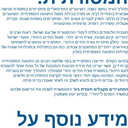
ליך הגיור נמשך כשנה. השיעורים הפורמאליים מתקיימים במסגרת פגישה
ועית בהנחיית רב/ה או מורה בכיר/ה מסגל התנועה המסורתית. השיעורים
רכים ברחבי הארץ לגברים ונשים יחד, ומתקיימים בשפות שונות: עברית,
גלית, ספרדית, רוסית, צרפתית ופורטוגזית.
כנית הלימודים כוללת לימודי ההיסטוריה של עם ישראל, דעות וערכים
ודיים, קיום מצוות, אורח חיים יהודי, מעגל החיים היהודי, מועדי ישראל
וד.
כחלק מחוויית אורח החיים היהודי, המתגיירים מוזמנים להשתתף
ירועים
ייחודיים המתוכננים עבורם, כמו גם בתפילות ובפעילויות שונות של
ילות התנועה המסורתית בארץ.
יום הקורס, יתייצבו המתגיירים בפני שלושה רבנים מן התנועה המסורתית
ית דין), אשר יעריכו את מידת הנכונות והמוכנות של כל אחת ואחד להצטרף
ם היהודי במסגרת אורח החיים יהודי ומצוותיו.
התהליך יסתיים בטבילה
קווה, המהווה טקס יהודי רוחני מיוחד לקראת התחלת חיים חדשים
הודים. גברים חייבים להגיע לשלב זה לאחר שעברו ברית מילה.
תגיירים מקבלים תעודת גיור
המאפשרת לשנות את הרישום שלהם
שרד הפנים ל"יהודי". (בסיוע יעוץ משפטי).
ידע נוסף על