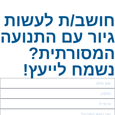
ושב/ת לעשות
יור עם התנועה
מסורתית?
שמח לייעץ!