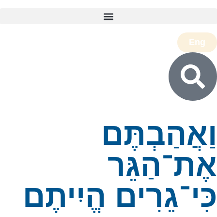
Eng
ַאֲהַבְתֶּם
ֶת־הַגֵּר
ִּי־גֵרִים הֱיִיתֶם