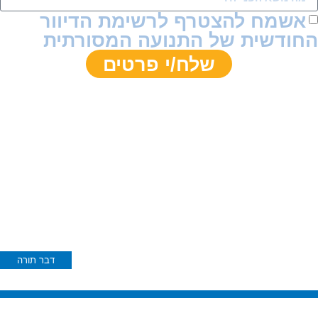
אשמח להצטרף לרשימת הדיוור
חודשית של התנועה המסורתית
שלח/י פרטים
ניתן גם לשלוח מייל ישירות לכתובת
sandra@masorti.org.il
דבר תורה
הלכה למעשה – חודש אב: כשלימוד תורה מתחיל