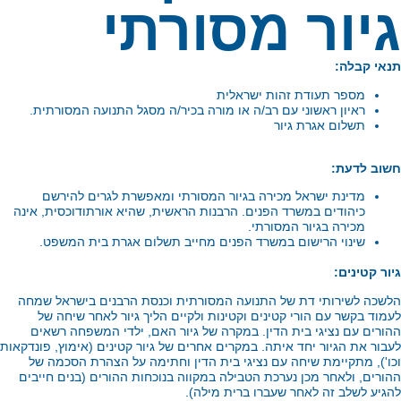
יור מסורתי
אי קבלה:
מספר תעודת זהות ישראלית
ראיון ראשוני עם רב/ה או מורה בכיר/ה מסגל התנועה המסורתית.
תשלום אגרת גיור
וב לדעת:
מדינת ישראל מכירה בגיור המסורתי ומאפשרת לגרים להירשם
כיהודים במשרד הפנים. הרבנות הראשית, שהיא אורתודוכסית, אינה
מכירה בגיור המסורתי.
שינוי הרישום במשרד הפנים מחייב תשלום אגרת בית המשפט.
ור קטינים:
שכה לשירותי דת של התנועה המסורתית וכנסת הרבנים בישראל שמחה
מוד בקשר עם הורי קטינים וקטינות ולקיים הליך גיור לאחר שיחה של
ורים עם נציגי בית הדין. במקרה של גיור האם, ילדי המשפחה רשאים
בור את הגיור יחד איתה.
במקרים אחרים של גיור קטינים (אימוץ, פונדקאות
ו'), מתקיימת שיחה עם נציגי בית הדין וחתימה על הצהרת הסכמה של
ורים, ולאחר מכן נערכת הטבילה במקווה בנוכחות ההורים (
בנים חייבים
גיע לשלב זה לאחר שעברו ברית מילה).