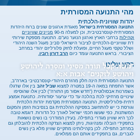
מהי התנועה המסורתית
יהדות שוויונית-הלכתית
התנועה המסורתית בישראל
מאגדת ארגונים שונים ברוח היהדות
המסורתית-קונסרבטיבית, וכן למעלה מ-90
מניינים שוויוניים
וקהילות
ברחבי הארץ וארגון הנוער נוע"ם. התנועה מספקת שירותי
דת שוויוניים-הלכתיים לציבור הישראלי
סביב מעגל השנה היהודי
ושלל טקסי מעגל החיים,
ופועלת לחזק פלורליזם יהודי במרחב
הציבורי. בראש התנועה עומד כיום
הרב דורון רובין
.
רקע עלינו
"משֶׁה קִבֵּל תּוֹרָה מִסִּינַי וּמְסָרָהּ לִיהוֹשֻׁעַ
וִיהוֹשֻׁעַ לִזְקֵנִים" אבות א:א
התנועה המסורתית הינה חלק מהזרם היהודי-קונסרבטיבי בארה"ב,
אשר התפתח במאה ה-19 במטרה למצוא
שביל זהב
בין אלו שדגלו
בשמרנות אבסולוטית ("חדש אסור מן התורה") לבין אלו שהוסיפו
שינויים מרחיקי לכת בהלכה עד כדי ערעור יסודותיה. כתנועת אמצע
דתית-פלורליסטית, התנועה המסורתית מקדמת יהדות הלכתית
וגורסת כי יש להתחשב בפסיקה ההלכתית גם בנסיבות הזמן והמקום
המשתנות, כפי שעשו חכמי ישראל לאורך כל הדורות. דוגמא טובה
לכך היא שוויון מגדרי בתפילה. בעידן המודרני בו נשים נושאות
בתפקידי הובלה ומנהיגות, ניתן למצוא הצדקה הלכתית להובלתן גם
במרחב התפילה. לכן בקהילותינו מתקיים שוויון מלא בין נשים
לגברים, גם בתפקידים אותם הם ממלאים.