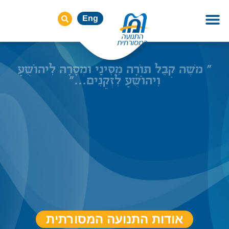
Eng
״ משֶׁה קִבֵּל תּוֹרָה מִסִּינַי וּמְסָרָהּ לִיהוֹשֻׁעַ
וִיהוֹשֻׁעַ לִזְקֵנִים...״
אודות התנועה המסורתית