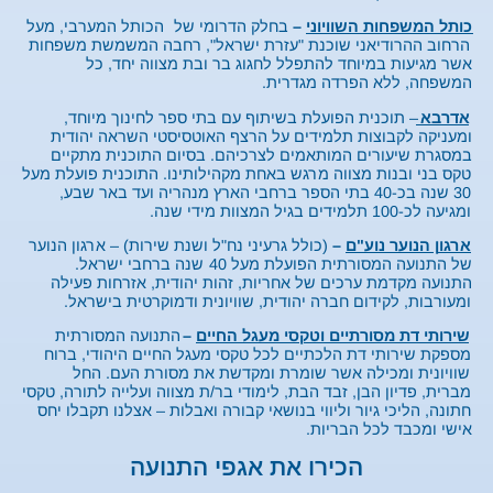
כותל המשפחות השוויוני
–
בחלק הדרומי של
הכותל המערבי,
מעל
הרחוב ההרודיאני שוכנת "עזרת ישראל", רחבה המשמשת משפחות
אשר מגיעות במיוחד להתפלל לחגוג בר ובת מצווה יחד, כל
המשפחה, ללא הפרדה מגדרית.
אדרבא
– תוכנית הפועלת בשיתוף עם בתי ספר לחינוך מיוחד,
ומעניקה לקבוצות תלמידים על הרצף האוטסיסטי השראה יהודית
במסגרת שיעורים המותאמים לצרכיהם. בסיום התוכנית מתקיים
טקס בני ובנות מצווה מרגש באחת מקהילותינו. התוכנית פועלת מעל
30 שנה בכ-40 בתי הספר ברחבי הארץ מנהריה ועד באר שבע,
ומגיעה לכ-100 תלמידים בגיל המצוות מידי שנה.
ארגון הנוער נוע"ם
–
(כולל גרעיני נח"ל ושנת שירות) – ארגון הנוער
של התנועה המסורתית הפועלת מעל 40 שנה ברחבי ישראל.
התנועה מקדמת ערכים של אחריות, זהות יהודית, אזרחות פעילה
ומעורבות, לקידום חברה יהודית, שוויונית ודמוקרטית בישראל.
שירותי דת מסורתיים וטקסי מעגל החיים
–
התנועה המסורתית
מספקת שירותי דת הלכתיים לכל טקסי מעגל החיים היהודי, ברוח
שוויונית ומכילה אשר שומרת ומקדשת את מסורת העם. החל
מברית, פדיון הבן, זבד הבת, לימודי בר/ת מצווה ועלייה לתורה, טקסי
חתונה, הליכי גיור וליווי בנושאי קבורה ואבלות – אצלנו תקבלו יחס
אישי ומכבד לכל הבריות.
הכירו את אגפי התנועה