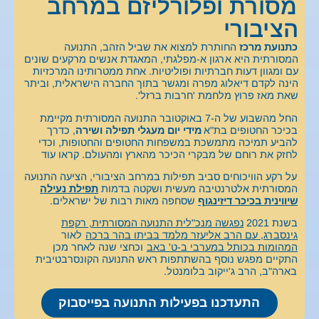
מסורת ופלורליזם במרחב
הציבורי
כתנועת מרכז
החותרת למצוא את שביל הזהב, התנועה
המסורתית היא ארגון א-מפלגתי, המאגדת אנשים מרקעים שונים
עם ומגוון דעות חברתיות ופוליטיות. אחת ממטרותינו המרכזיות
הינה לקדם דיאלוג מפרה ומגשר בתוך החברה הישראלית, וביתר
שאת מאז פרוץ מלחמת 'חרבות ברזל'.
החל מהשבוע של ה-7 באוקטובר התנועה המסורתית מקיימת
בכיכר החטופים בת"א
מידי יום מעגלי תפילה ושירה
, כדרך
להביע תמיכה מתמשכת במשפחות החטופים והחטופות, וכדי
לחזק את רוחם של מבקרי הכיכר מהארץ ומהעולם. קראו עוד
על רקע הוויכוחים סביב תפילות במרחב הציבורי, הציעה התנועה
המסורתית אלטרנטיבה מעשית ושקטה בדמות
תפילת נעילה
שיווינית בכיכר דיזינגוף
שסחפה מאות רבות של ישראלים.
בשנת 2021
נפגשה מנכ"לית התנועה המסורתית, רקפת
גינסברג, עם הרב אליעזר מלמד בביתו בהר ברכה
לאור
המהומות בכותל במערבי ב-ט' באב
וכחצי שנה לאחר מכן
התקיים מפגש נוסף בהשתתפות ראש התנועה הקונסרבטיבית
בארה"ב, הרב ג'ייקוב בלומנטל.
התעדכנו בפעילות התנועה בפייסבוק