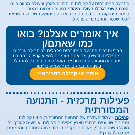
התנועה המסורתית על קהילותיה וחבריה בארץ והעולם מהווה כיום
הזרם השני בגודלו בעולם היהודי
.
דמויות בולטות בהגות
המסורתית-קונסרבטיבית הם הרב אברהם
יהושע השל, ה
רב שניאור
זלמן שכטר, והרב
זכריה פרנקל
.
איך אומרים אצלנו? בואו
כמו שאתם/ן​
חברי וחברות התנועה המסורתית מקבלים ברוחב לב אורחים
ומתפללים חדשים, וגם אתם מוזמנים למצוא קהילה בסביבת
ביתכם ולחגוג עם המשפחה את מעגל החיים היהודי, להתפלל
בשבתות ובחגים, או להעמיק בלימוד.
איפה יש קהילה בסביבתי?
פעילות מרכזית - התנועה
המסורתית
קהילות
–
עמוד השדרה של התנועה המסורתית, כ-90 קהילות
ומניינים שוויוניים ברחבי הארץ מקיימים תפילות ואירועים לאורך כל
מעגל השנה היהודי, מארחים טקסי בר ובת מצווה וחתונות, ומזמינים
אתכם להצטרף!