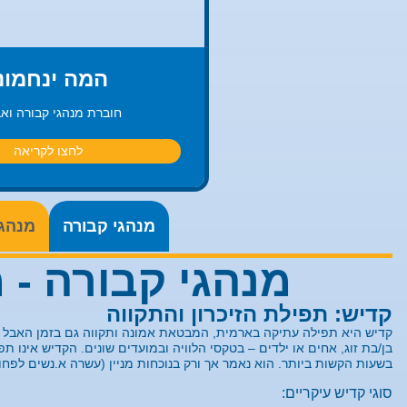
המה ינחמונ
חוברת מנהגי קבורה וא
לחצו לקריאה
מנהגי קבורה
מנהגי
מנהגי קבורה - מ
קדיש: תפילת הזיכרון והתקווה
קדיש היא תפילה עתיקה בארמית, המבטאת אמונה ותקווה גם בזמן האבל הע
בן/בת זוג, אחים או ילדים – בטקסי הלוויה ובמועדים שונים. הקדיש אינו ת
בשעות הקשות ביותר. הוא נאמר אך ורק בנוכחות מניין (עשרה א.נשים לפחו
סוגי קדיש עיקריים: