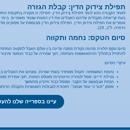
תפילת צידוק הדין: קבלת הגזרה
לאחר הקבורה נהוג לומר תפילת צידוק הדין. תפילה זו מקורה בתקופת הת
בעת קריאתה מקבלים עליהם האבלים את דין המוות שנגזר משמיים. בימי ה
וירמיה, ל"ב, 19).
סיום הטקס: נחמה ותקווה
סיום טקס הלוויה מהווה נקודת מפנה עדינה בין עולם האבל לתקווה המת
להתחיל בתהליך ההתאוששות והנחמה, תוך שמירה על כבוד הנפטר וחיבור 
עיקרי הסיום:
נחמת המשפחה: הקהל מסתדר בשתי שורות, ומנחם את האבלים במי
נטילת ידיים: סמל לטהרה והיטהרות מעולם המוות, תוך אמירת פסוק
הנחת אבן/עשב על הקבר: מסמל כבוד וזיכרון מתמשך
פסוק "זכור כי עפר אנחנו": תזכורת לגבולות האנושיות והקבלה הרוחנ
עיינו בספרייה שלנו להע