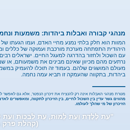
מנהגי קבורה ואבלות ביהדות: משמעות ונחמ
המוות הוא חלק בלתי נמנע מחיי האדם, ועמו הגעתו של 
היהודית התפתחה מערכת מורכבת ועמוקה של כללים ומנ
עם השכול ולחזור בהדרגה למעגל החיים. ישראלים רבים 
נרתעים מהם מכיוון שאינם מבינים את משמעותם, או ש
מעולם המושגים שלהם. בעמוד זה תוכלו להעמיק במשמעו
ביהדות, בתקווה שהעמקה זו תביא עמה נחמה.
מטרת מנהגי האבלות אינה רק להנציח את זיכרון הנפטר, אלא גם לאפשר 
מהווים גשר עדין בין השכול לחיים, בין הזיכרון לתקווה, ומאפשרים ל
הזיכרון של מי שהלך לעולמו.
"עֵת לָלֶדֶת וְעֵת לָמוּת, עֵת לִבְכּוֹת וְעֵת 
(קהלת פרק ג