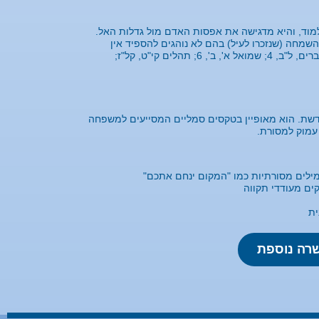
למוד, והיא מדגישה את אפסות האדם מול גדלות האל.
שמחה (שנזכרו לעיל) בהם לא נוהגים להספיד אין
אומרים את תפילת צידוק הדין. תפילת צידוק הדין מבוססת על פסוקים מדברים, ל"ב, 4; שמואל א', ב', 6; תהלים קי"ט, קל"ז;
חדשת. הוא מאופיין בטקסים סמליים המסייעים למשפחה
עמוק למסורת.
לים מסורתיות כמו "המקום ינחם אתכם"
ים מעודדי תקווה
ית
שרה נוספת