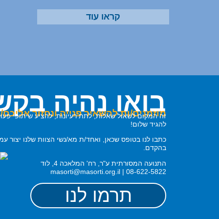
קראו עוד
בואו נהיה בקש
מוזמנים/ות להשאיר פנייה ונחזור אליכם/ן
זה המקום לשאול שאלות, לתת רעיונות, להציע שיתופי פעול
להגיד שלום!
כתבו לנו בטופס שכאן, ואחד/ת מא/נשי הצוות שלנו יצור עמ
בהקדם.
התנועה המסורתית ע"ר, רח' המלאכה 4, לוד
08-622-5822 | masorti@masorti.org.il
תרמו לנו