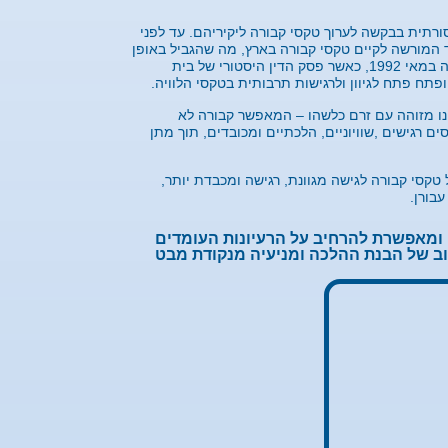
רתית בבקשה לערוך טקסי קבורה ליקיריהם. עד לפני
המורשה לקיים טקסי קבורה בארץ, מה שהגביל באופן
מהותי את חופש הבחירה של המשפחות. נקודת מפנה משמעותית התרחשה במאי 1992, כאשר פסק הדין היסטורי של בית
פתח פתח לגיוון ולרגישות תרבותית בטקסי הלוויה.
ינו מזוהה עם זרם כלשהו – המאפשר קבורה לא
 רגישים ,שוויוניים, הלכתיים ומכובדים, תוך מתן
קסי קבורה לגישה מגוונת, רגישה ומכבדת יותר,
בורן.
ומאפשרת להרחיב על הרעיונות העומדים
וב של הבנת ההלכה ומניעיה מנקודת מבט