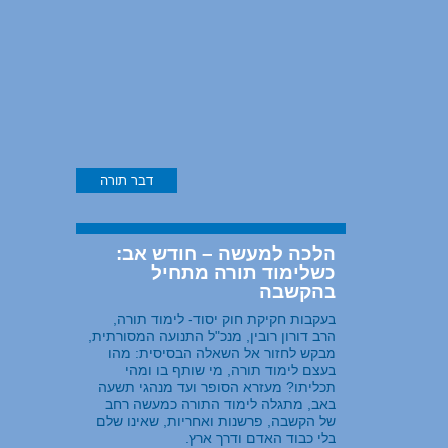
דבר תורה
הלכה למעשה – חודש אב:
כשלימוד תורה מתחיל
בהקשבה
בעקבות חקיקת חוק יסוד- לימוד תורה,
הרב דורון רובין, מנכ"ל התנועה המסורתית,
מבקש לחזור אל השאלה הבסיסית: מהו
בעצם לימוד תורה, מי שותף בו ומהי
תכליתו? מעזרא הסופר ועד מנהגי תשעה
באב, מתגלה לימוד התורה כמעשה רחב
של הקשבה, פרשנות ואחריות, שאינו שלם
בלי כבוד האדם ודרך ארץ.