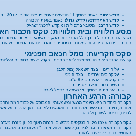
קדיש יתום
: נאמר במשך 11 חודשים לאחר פטירת הורים, או 30 יום לאחר פטירת קרובים אחרים
קדיש דאתחדתא (קדיש גדול)
: נאמר בשעת הקבורה
קדיש דרבנן
: משובץ בתפילות ומוקדש לחכמי ישראל
מסע הלוויה ובית הלוויות: טקס הכבוד הא
מסע הלוויה מתחיל בדרך כלל מהבית או ממקום משמעותי עבור הנפטר. בחל
החיים. בית ההספד הוא המקום בו מספידים ומכבדים את הנפטר. נשיאת 
טקס הקריעה: סמל הכאב הפנימי
קריעת הבגד היא ביטוי מסורתי לכאב הפנימי. הקרע נעשה בחולצה העליונה:
על הורים – בצד השמאל (מול הלב)
על קרובים אחרים – בצד הימני
הקרע צריך להיות כ-8.5 ס"מ
נעשה בסכין ולא במספריים
נשאר פתוח במשך ימי השבעה כסמל לאבל
קבורה: הרגע האחרון
הקבורה ביהדות היא מעמד מרגש ומשמעותי, המבוסס על כבוד המת וההכרה 
אחרות, היהדות מדגישה את ההחזרה הטבעית לאדמה, תוך שמירה על פשטות
לבנים, כביטוי לשוויון ולטוהר.
טקס הקבורה עצמו מלווה בטקסים מרגשים: הנחת הגוף בכיוון מזרח-מערב,
הקבורה, המשפחה זוכה לניחום, כאשר הקהל אומר "המקום ינחם אתכם",
האנושי והרוחני שמעבר למוות.